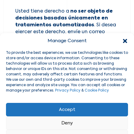
Usted tiene derecho a
no ser objeto de
decisiones basadas únicamente en
tratamientos automatizados
. Si desea
ejercer este derecho, envíe un correo
electrónico a
Manage Consent
info@blueivycoaching.com
dirigido a
nuestro Delegado de Protección de Datos
To provide the best experiences, we use technologies like cookies to
store and/or access device information. Consenting to these
Personales.
technologies will allow us to process data such as browsing
behavior or unique IDs on this site. Not consenting or withdrawing
consent, may adversely affect certain features and functions.
Legislación aplicable y jurisdicción
We use our own and third-party cookies to improve your browsing
experience and analyze site usage. You can accept all cookies or
Este Aviso se rige por las leyes vigentes en
manage your preferences.
Privacy Policy
&
Cookie Policy
la
República del Ecuador
y se
interpretará conforme a dichas normas.
Accept
En caso de controversia, usted se somete
a la jurisdicción de los
Jueces de Quito,
Deny
Ecuador
, así como a la
Autoridad
Nacional de Protección de Datos